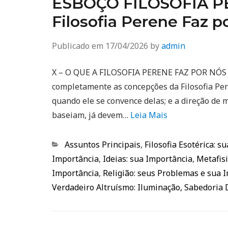
ESBOÇO FILOSOFIA PE
Filosofia Perene Faz p
Publicado em
17/04/2026
by
admin
X – O QUE A FILOSOFIA PERENE FAZ POR NÓS De
completamente as concepções da Filosofia Per
quando ele se convence delas; e a direção de
baseiam, já devem…
Leia Mais
Categorias
Assuntos Principais
,
Filosofia Esotérica: s
Importância
,
Ideias: sua Importância
,
Metafisi
Importância
,
Religião: seus Problemas e sua 
Verdadeiro Altruísmo: Iluminação, Sabedoria 