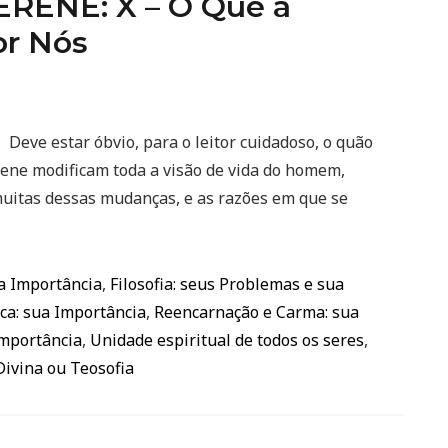
RENE: X – O Que a
or Nós
ve estar óbvio, para o leitor cuidadoso, o quão
ene modificam toda a visão de vida do homem,
 muitas dessas mudanças, e as razões em que se
ua Importância
,
Filosofia: seus Problemas e sua
ca: sua Importância
,
Reencarnação e Carma: sua
Importância
,
Unidade espiritual de todos os seres
,
Divina ou Teosofia