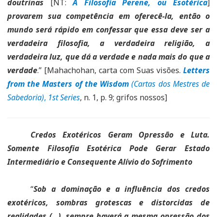
doutrinas
[NT:
A Filosofia Perene, ou Esotérica
]
provarem sua competência em oferecê-la, então o
mundo será rápido em confessar que essa deve ser a
verdadeira filosofia, a verdadeira religião, a
verdadeira luz, que dá a verdade e nada mais do que a
verdade
.” [Mahachohan, carta com Suas visões.
Letters
from the Masters of the Wisdom
(Cartas dos Mestres de
Sabedoria)
,
1st Series
, n. 1, p. 9; grifos nossos]
Credos Exotéricos Geram Opressão e Luta.
Somente Filosofia Esotérica Pode Gerar Estado
Intermediário e Consequente Alívio do Sofrimento
“
Sob a dominação e a influência dos credos
exotéricos, sombras grotescas e distorcidas de
realidades (…), sempre haverá a mesma opressão dos