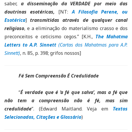
saber,
a disseminação da VERDADE por meio das
doutrinas esotéricas,
[NT:
A Filosofia Perene, ou
Esotérica
]
transmitidas através de qualquer canal
religioso
, e a eliminação do materialismo crasso e dos
preconceitos e ceticismo cegos.” [K.H.,
The Mahatma
Letters to A.P. Sinnett
(Cartas dos Mahatmas para A.P.
Sinnett)
, n. 85, p. 398; grifos nossos]
Fé Sem Compreensão É Credulidade
“
É verdade que é ‘a fé que salva’, mas a fé que
não tem a compreensão não é fé, mas sim
credulidade
”. (Edward Maitland. Veja em
Textos
Selecionados, Citações e Glossário
)