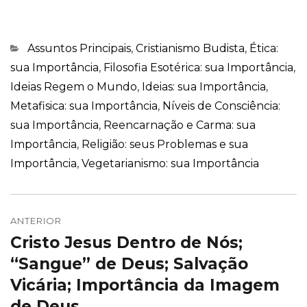
Categorias
Assuntos Principais
,
Cristianismo Budista
,
Ética:
sua Importância
,
Filosofia Esotérica: sua Importância
,
Ideias Regem o Mundo
,
Ideias: sua Importância
,
Metafisica: sua Importância
,
Níveis de Consciência:
sua Importância
,
Reencarnação e Carma: sua
Importância
,
Religião: seus Problemas e sua
Importância
,
Vegetarianismo: sua Importância
Navegação
de
ANTERIOR
Cristo Jesus Dentro de Nós;
Post
Post
anterior:
“Sangue” de Deus; Salvação
Vicária; Importância da Imagem
de Deus