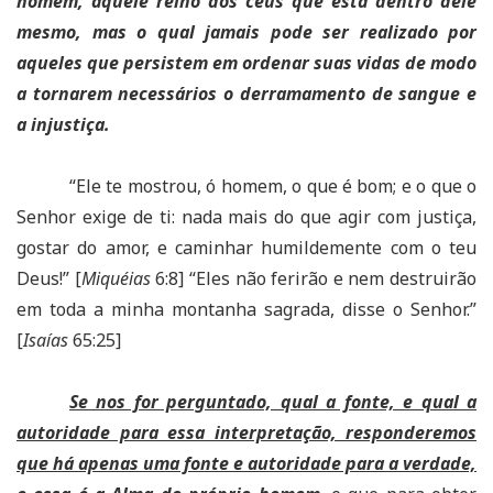
homem, aquele reino dos céus que está dentro dele
mesmo
, mas o qual jamais pode ser realizado por
aqueles que persistem em ordenar suas vidas de modo
a tornarem necessários o derramamento de sangue e
a injustiça.
“Ele te mostrou, ó homem, o que é bom; e o que o
Senhor exige de ti: nada mais do que agir com justiça,
gostar do amor, e caminhar humildemente com o teu
Deus!” [
Miquéias
6:8] “Eles não ferirão e nem destruirão
em toda a minha montanha sagrada, disse o Senhor.”
[
Isaías
65:25]
Se nos for perguntado, qual a fonte, e qual a
autoridade para essa interpretação, responderemos
que há apenas uma fonte e autoridade para a verdade,