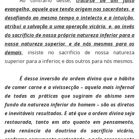
Ao contrário desse,
trata-se de um falso
evangelho, aquele que tendo origem nos sacerdotes, e
desafiando ao mesmo tempo o intelecto e a intuição,
atribui a salvação a uma operação vicária, e, ao invés
do sacrifício de nossa própria natureza inferior para a
nossa natureza superior, e de nós mesmos para os
demais
, insiste no sacrifício de nossa natureza
superior para a inferior, e dos outros para nós mesmos.
É dessa inversão da ordem divina que o hábito
de comer carne e a vivissecção – aquela mais infernal
de todas as práticas que sugiram do abismo sem
fundo da natureza inferior do homem – são os diretos
e inevitáveis resultados.
E até que a ordem divina seja
restaurada, tanto em ato quanto em pensamento,
pela renúncia da doutrina do sacrifício vicário,