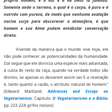
próprio homem, e a voz é a de Deus lá falando.
Somente onde o terreno, o qual é o corpo, é puro e é
nutrido com pureza, de modo que nenhuma exalação
nociva surja para obscurecer a atmosfera, é que
homem e sua Alma podem entabular conversação
direta.
Vivendo da maneira que o mundo vive hoje, ele
não pode conhecer as potencialidades da humanidade.
Daí segue que ele diviniza uma espécie mais adiantada,
à custa do resto da raça, quando na verdade todos são
divinos, se apenas os deixarem assim ser. E a revelação
é, tanto quanto a razão, o atributo natural do homem.”
(Edward Maitland.
Addresses and Essays on
Vegetarianism.
Capítulo:
O Vegetarianismo e a Bíblia
,
pp. 223-224; grifos nossos)