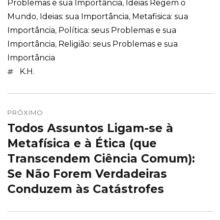
Problemas e sua Importância
,
Ideias Regem o
Mundo
,
Ideias: sua Importância
,
Metafisica: sua
Importância
,
Política: seus Problemas e sua
Importância
,
Religião: seus Problemas e sua
Importância
Marcações
K.H.
Navegação
de
PRÓXIMO
Todos Assuntos Ligam-se à
Próximo
Post
post:
Metafísica e à Ética (que
Transcendem Ciência Comum):
Se Não Forem Verdadeiras
Conduzem às Catástrofes