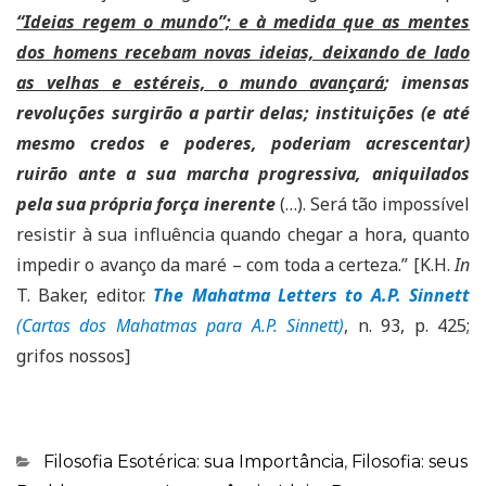
“Ideias regem o mundo”; e à medida que as mentes
dos homens recebam novas ideias, deixando de lado
as velhas e estéreis, o mundo avançará
; imensas
revoluções surgirão a partir delas; instituições (e até
mesmo credos e poderes, poderiam acrescentar)
ruirão ante a sua marcha progressiva, aniquilados
pela sua própria força inerente
(…). Será tão impossível
resistir à sua influência quando chegar a hora, quanto
impedir o avanço da maré – com toda a certeza.” [K.H.
In
T. Baker, editor.
The Mahatma Letters to A.P. Sinnett
(Cartas dos Mahatmas para A.P. Sinnett)
, n. 93, p. 425;
grifos nossos]
Categorias
Filosofia Esotérica: sua Importância
,
Filosofia: seus