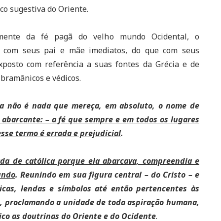
co sugestiva do Oriente.
tamente da fé pagã do velho mundo Ocidental, o
e com seus pai e mãe imediatos, do que com seus
exposto com referência a suas fontes da Grécia e de
 bramânicos e védicos.
 ela não é nada que mereça, em absoluto, o nome de
do abarcante: – a fé que sempre e em todos os lugares
esse termo é errada e prejudicial
.
mada de católica porque ela abarcava, compreendia e
undo
. Reunindo em sua figura central – do Cristo – e
ticas, lendas e símbolos até então pertencentes às
es, proclamando a unidade de toda aspiração humana,
o as doutrinas do Oriente e do Ocidente
.