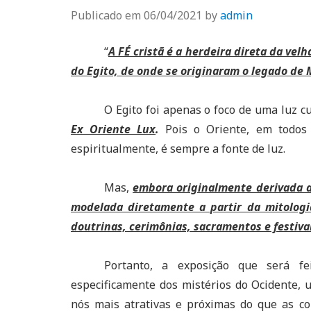
Publicado em
06/04/2021
by
admin
“
A FÉ cristã é a herdeira direta da velh
do Egito, de onde se originaram o legado de M
O Egito foi apenas o foco de uma luz c
Ex Oriente Lux
.
Pois o Oriente, em todos 
espiritualmente, é sempre a fonte de luz.
Mas,
embora originalmente derivada do
modelada diretamente a partir da mitologia
doutrinas, cerimônias, sacramentos e festiva
Portanto, a exposição que será fe
especificamente dos mistérios do Ocidente, 
nós mais atrativas e próximas do que as con