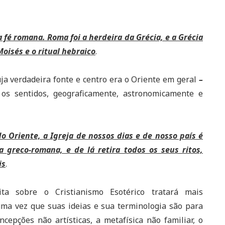
a fé romana. Roma foi a herdeira da Grécia, e a Grécia
oisés e o ritual hebraico
.
uja verdadeira fonte e centro era o Oriente em geral
–
os sentidos, geograficamente, astronomicamente e
 Oriente, a Igreja de nossos dias e de nosso país é
 greco-romana, e de lá retira todos os seus ritos,
is
.
ita sobre o Cristianismo Esotérico tratará mais
uma vez que suas ideias e sua terminologia são para
cepções não artísticas, a metafísica não familiar, o