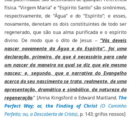
física. “Virgem Maria” e “Espírito Santo” são sinônimos,
respectivamente, de “Água” e do “Espírito”; e esses,
novamente, denotam os dois constituintes de todo ser
regenerado, que são sua alma purificada e o espírito
divino. De modo que o dito de Jesus –
“Vós deveis
nascer novamente da Água e do Espírito”, foi uma
declaração, primeiro, de que é necessário para cada
um nascer da maneira na qual se diz que ele mesmo
nasceu; e, segundo, que a narrativa do Evangelho
acerca do seu nascimento se trata, realmente, de uma
apresentação, dramática e simbólica, da natureza da
regeneração
.” [Anna Kingsford e Edward Maitland.
The
Perfect Way; or, the Finding of Christ
(O Caminho
Perfeito; ou, a Descoberta de Cristo)
, p. 143; grifos nossos]