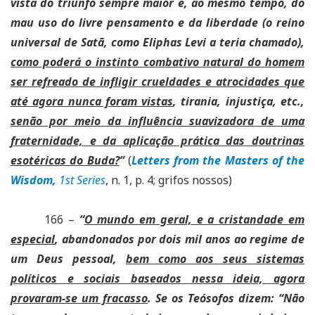
vista do triunfo sempre maior e, ao mesmo tempo, do
mau uso do livre pensamento e da liberdade (o reino
universal de Satã, como Eliphas Levi a teria chamado),
como poderá o instinto combativo natural do homem
ser refreado de infligir crueldades e atrocidades que
até agora nunca foram vistas
, tirania, injustiça, etc.,
senão por meio da influência suavizadora de uma
fraternidade, e da aplicação prática das doutrinas
esotéricas do Buda?
”
(
Letters from the Masters of the
Wisdom,
1st Series
, n. 1, p. 4; grifos nossos)
166 –
“
O mundo em geral, e a cristandade em
especial
, abandonados por dois mil anos ao regime de
um Deus pessoal,
bem como aos seus sistemas
políticos e sociais baseados nessa ideia, agora
provaram-se um fracasso
. Se os Teósofos dizem: “Não