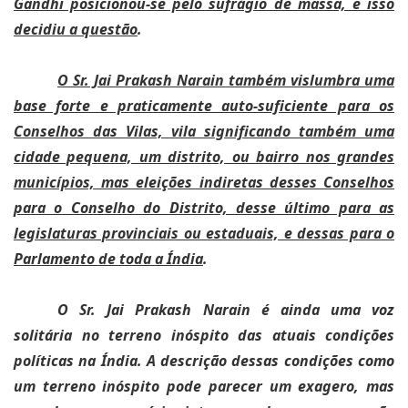
Gandhi posicionou-se pelo sufrágio de massa, e isso
decidiu a questão
.
O Sr. Jai Prakash Narain também vislumbra uma
base forte e praticamente auto-suficiente para os
Conselhos das Vilas, vila significando também uma
cidade pequena, um distrito, ou bairro nos grandes
municípios, mas eleições indiretas desses Conselhos
para o Conselho do Distrito, desse último para as
legislaturas provinciais ou estaduais, e dessas para o
Parlamento de toda a Índia
.
O Sr. Jai Prakash Narain é ainda uma voz
solitária no terreno inóspito das atuais condições
políticas na Índia. A descrição dessas condições como
um terreno inóspito pode parecer um exagero, mas