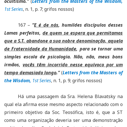
ocultismo.”
(
Letters from the Masters of the Wisdom,
1st Series
, n. 1, p. 7; grifos nossos)
167 –
“
E é de nós
, humildes discípulos desses
Lamas perfeitos,
de quem se espera que permitamos
que a S.T. abandone a sua nobre denominação, aquela
de Fraternidade da Humanidade
, para se tornar uma
simples escola de psicologia. Não, não, meus bons
irmãos,
vocês têm incorrido nesse equívoco por um
tempo demasiado longo
.”
(
Letters from the Masters of
the Wisdom,
1st Series
, n. 1, p. 9; grifos nossos)
Há uma passagem da Sra. Helena Blavatsky na
qual ela afirma esse mesmo aspecto relacionado com o
primeiro objetivo da Soc. Teosófica, isto é, que a ST
como uma organização deveria ser uma demonstração