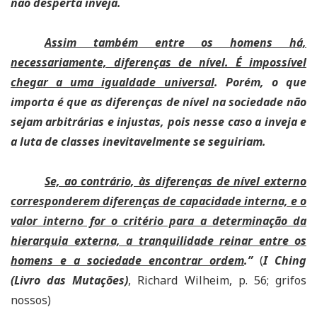
não desperta inveja.
Assim também entre os homens há,
necessariamente, diferenças de nível. É impossível
chegar a uma igualdade universal
. Porém, o que
importa é que as diferenças de nível na sociedade não
sejam arbitrárias e injustas, pois nesse caso a inveja e
a luta de classes inevitavelmente se seguiriam.
Se, ao contrário, às diferenças de nível externo
corresponderem diferenças de capacidade interna, e o
valor interno for o critério para a determinação da
hierarquia externa, a tranquilidade reinar entre os
homens e a sociedade encontrar ordem
.”
(
I Ching
(Livro das Mutações)
, Richard Wilheim, p. 56; grifos
nossos)