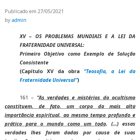
Publicado em
27/05/2021
by
admin
XV – OS PROBLEMAS MUNDIAIS E A LEI DA
FRATERNIDADE UNIVERSAL:
Primeiro Objetivo como Exemplo de Solução
Consistente
(Capítulo XV da obra
“Teosofia, a Lei da
Fraternidade Universal”
)
161 –
“
As verdades e mistérios do ocultismo
constituem, de fato, um corpo da mais alta
importância espiritual, ao mesmo tempo profundo e
prático para o mundo como um todo
. (…) essas
verdades lhes foram dadas por causa de suas