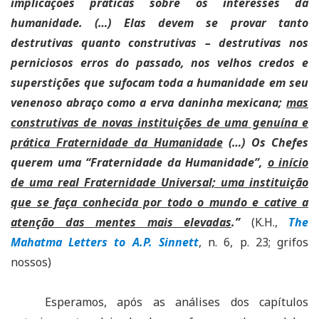
implicações práticas sobre os interesses da
humanidade. (…) Elas devem se provar tanto
destrutivas quanto construtivas – destrutivas nos
perniciosos erros do passado, nos velhos credos e
superstições que sufocam toda a humanidade em seu
venenoso abraço como a erva daninha mexicana;
mas
construtivas de novas instituições de uma genuína e
prática Fraternidade da Humanidade
(…) Os Chefes
querem uma “Fraternidade da Humanidade”,
o início
de uma real Fraternidade Universal; uma instituição
que se faça conhecida por todo o mundo e cative a
atenção das mentes mais elevadas
.”
(K.H.,
The
Mahatma Letters to A.P. Sinnett
, n. 6, p. 23; grifos
nossos)
Esperamos, após as análises dos capítulos