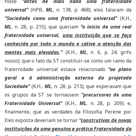
fosse
“antes de mais nada uma fraternidade
universal”
(HPB,
ML
, n. 138, p. 468); eles falaram da
“Sociedade como uma fraternidade universal”
(K.H.,
ML
, n. 28, p. 215); que queriam
“o início de uma real
fraternidade universal,
uma instituição que se faça
conhecida por todo o mundo e cative a atenção das
mentes mais elevadas
.”
(K.H.,
ML
, n. 6, p. 24; grifo
nosso); que o fato da ST constituir-se como um ramo da
fraternidade universal estava relacionado
“ao plano
geral e à administração externa da projetada
Sociedade”
(K.H.,
ML
, n. 28, p. 213); que esperavam que
os grupos da ST se tornassem
“precursores de uma
Fraternidade Universal”
(K.H.,
ML
, n. 28, p. 209); e,
finalmente, que as verdades da Filosofia Perene por
Eles exposta deveriam se tornar
“
construtivas de novas
instituições de uma genuína e prática Fraternidade da