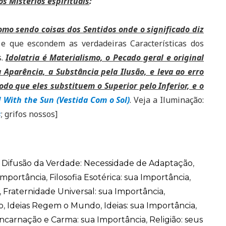
os Mistérios espirituais
:
mo sendo coisas dos Sentidos onde o significado diz
 e que escondem as verdadeiras Características dos
s.
Idolatria é Materialismo, o Pecado geral e original
 Aparência, a Substância pela Ilusão, e leva ao erro
odo que eles substituem o Superior pelo Inferior, e o
 With the Sun (Vestida Com o Sol)
. Veja a Iluminação:
s
; grifos nossos]
,
Difusão da Verdade: Necessidade de Adaptação
,
 Importância
,
Filosofia Esotérica: sua Importância
,
,
Fraternidade Universal: sua Importância
,
o
,
Ideias Regem o Mundo
,
Ideias: sua Importância
,
ncarnação e Carma: sua Importância
,
Religião: seus