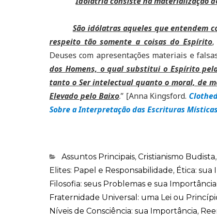
“
Idolatria consiste na materialização d
São idólatras aqueles que entendem co
respeito tão somente a coisas do Espírito
,
Deuses com apresentações materiais e falsa
dos Homens, o qual substitui o Espírito pela
tanto o Ser intelectual quanto o moral, de m
Elevado pelo Baixo
.” [Anna Kingsford.
Clothed
Sobre a Interpretação das Escrituras Mística
Categorias
Assuntos Principais
,
Cristianismo Budista
Elites: Papel e Responsabilidade
,
Ética: sua
Filosofia: seus Problemas e sua Importância
Fraternidade Universal: uma Lei ou Princípi
Níveis de Consciência: sua Importância
,
Ree