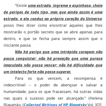
“Existe
uma estrada, íngreme e espinhosa, cheia
de perigos de todo tipo, mas que ainda assim é uma
estrada, e ela conduz ao próprio coração do Universo
:
posso lhes dizer como encontrar aqueles que lhes
mostrarão o portão secreto que se abre apenas para
dentro, e que se fecha para sempre assim que o
iniciante passa.
Não há perigo que uma intrépida coragem não
possa conquistar; não há provação que uma pureza
imaculada não possa vencer; não há dificuldade que
um intelecto forte não possa superar.
Para os que vencem, a recompensa é
indescritível – o poder de abençoar e salvar a
humanidade; para os que fracassam, há outras vidas
nas quais o sucesso pode ser alcançado.” (Helena
Blavatsky. (
Collected Writings of HP Blavatsky
Vol. XIII,