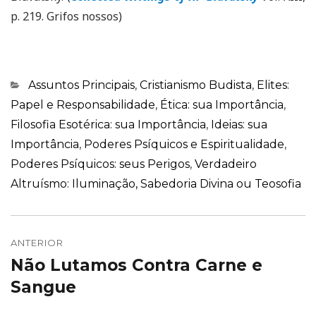
p. 219. Grifos nossos)
Categorias
Assuntos Principais
,
Cristianismo Budista
,
Elites:
Papel e Responsabilidade
,
Ética: sua Importância
,
Filosofia Esotérica: sua Importância
,
Ideias: sua
Importância
,
Poderes Psíquicos e Espiritualidade
,
Poderes Psíquicos: seus Perigos
,
Verdadeiro
Altruísmo: Iluminação, Sabedoria Divina ou Teosofia
Navegação
de
ANTERIOR
Não Lutamos Contra Carne e
Post
Post
anterior:
Sangue