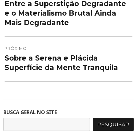
Entre a Superstição Degradante
Post
Post
anterior:
e o Materialismo Brutal Ainda
Mais Degradante
PRÓXIMO
Sobre a Serena e Plácida
Próximo
post:
Superfície da Mente Tranquila
BUSCA GERAL NO SITE
PESQUISAR